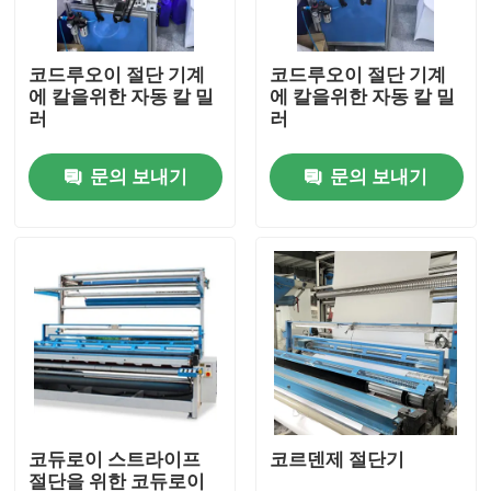
공장 여행
코드루오이 절단 기계
코드루오이 절단 기계
에 칼을위한 자동 칼 밀
에 칼을위한 자동 칼 밀
러
러
품질 관리
문의 보내기
문의 보내기
문의하기
소식
인용문을 요구하세요
코르덴제 절단기
코듀로이 스트라이프
코르덴제 절단기
직물 그을음 기계
절단을 위한 코듀로이