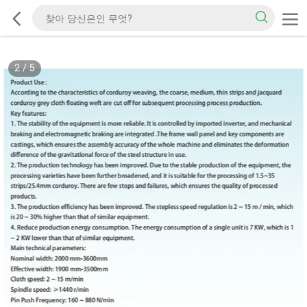
2
/
5