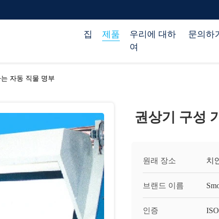
집
제품
우리에 대하
문의하
여
는 자동 직물 명부
권상기 구성 
원래 장소
치안
브랜드 이름
Smo
인증
ISO