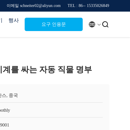
이메일 schneiter02@aliyun.com
TEL : 86-- 15335026849
기
행사


요구 인용문
기계를 싸는 자동 직물 명부
스, 중국
othly
9001