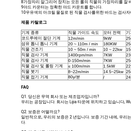
8가장자리 알그리어 장치는 모든 롤의 직물의 가장자리를 잘 
9야드 카운터는 정확한 야드 카운트를 합니다.
10우유색의 아크릴 물질로 된 직물 검사를위한 바드는 검사자
제품 카탈로그
기계 종류
직물 가이드 속도
모터 전력
기
코드루에이 절단 기계
12m/min
9kW
25
섬유 톱니 톱니 기계
20 ~ 110m / min
180KW
25
직물 건조기
10 ~ 50m / min
10 ~ 22kw
15
직물 검사 기계
1400rpm/min
7KW
23
직물 검사 기계
0-150m/min
7KW
25
직물 검사 및 롤링 기계
≤ 100m/min
1.5kW
22
직물 붓기
8~22m/min
14.5~25kw
25
직물 접기 기계
80y/분
/
24
FAQ
Q1. 당신은 무역 회사 또는 제조업자입니까?
우리는 공장입니다. 회사는 Lijia 타운에 위치하고 있습니다, Wujin
Q2. 보증은 어떨까요?
일반적으로, 우리의 보증은 2 년입니다. 보증 기간 내에, 우리
다.