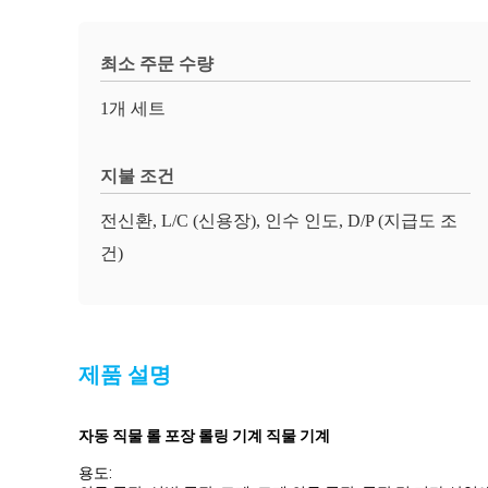
최소 주문 수량
1개 세트
지불 조건
전신환, L/C (신용장), 인수 인도, D/P (지급도 조
건)
제품 설명
자동 직물 롤 포장 롤링 기계 직물 기계
용도: