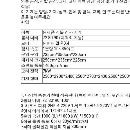
의류 공장, 신발 공장, 교제, 교제 의류 공장, 공장 및 기타 산업
적용:
이 기계는 양털, 가재, 실크, 인쇄 및 염색, 교복, 면 또는 다른 
음을 높여주세요
사양
이름
완제품 직물 검사 기계
롤러 너비
72 80 90 (자격화 가능)
모터
인버터 2HP X4
검사 속도
1분당 10~85야드
운영 구역
235cm*350cm*230cm
패키지 크기
250cm*235cm*225cm
스핀드 속도
1400rpm/min
모터 전력
7KW
2500*2900*2400 2500*2700*2400 2500*2500
기계 형태
1. 다양한 종류의 천에 적용된다 (특히 넥타이, 깎기, 수건에 적
2롤러 너비: 72' 80' 90' 100'
3. 하우스 파워: 2HP-4-220V 1 세트. 1.5HP-4-220V 1 
4엣지 어라이너: 1/2HP-4 1세트
5운영 공간:1800 ((L) *1800 ((W) *1500 ((H)
6직물 롤링 속도: 0에서 80yd/min까지
7최대.올라올린 직물의 지름:300mm